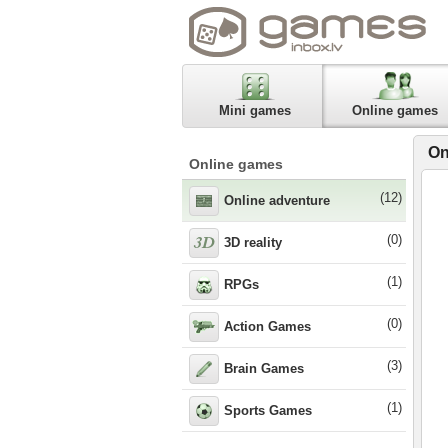
Mini games
Online games
On
Online games
(12)
Online adventure
(0)
3D reality
(1)
RPGs
(0)
Action Games
(3)
Brain Games
(1)
Sports Games