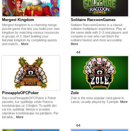
Mergest Kingdom
Solitaire RaccoonGames
Mergest Kingdom is a charming merge
Solitaire RaccoonGames is a classic
puzzle game that lets you build your own
solitaire multiplayer experience. Play at
kingdom by matching various resources
the same table with 2–3 real players and
in groups of 3. Start building your
compete to see who can finish the
fairytale kingdom by completing quests
solitaire fastest and most accurately.
and matchi...
More
More
44
PineappleOFCPoker
Zole
RaccoonPineappleOFCPoker ir Poker
Zole is the most popular card game in
paveids, kur spēlētājs veido Pokera
Latvia, usually played by 3 people.
More
kombinācijas uz 3 līnijām. To spēlē divi
vai trīs spēlētāji. Mērķis ir izveidot
stiprākas kombinācijas kā pārējiem. Par
ļoti labā...
More
64