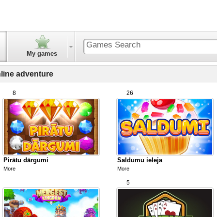
My games
line adventure
8
26
Pirātu dārgumi
Saldumu ieleja
More
More
5