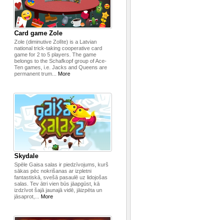
Card game Zole
Zole (diminutive Zolīte) is a Latvian
national trick-taking cooperative card
game for 2 to 5 players. The game
belongs to the Schafkopf group of Ace-
Ten games, i.e. Jacks and Queens are
permanent trum...
More
Skydale
Spēle Gaisa salas ir piedzīvojums, kurš
sākas pēc nokrišanas ar izpletni
fantastiskā, svešā pasaulē uz lidojošas
salas. Tev ātri vien būs jāapgūst, kā
izdzīvot šajā jaunajā vidē, jāizpēta un
jāsaprot,...
More