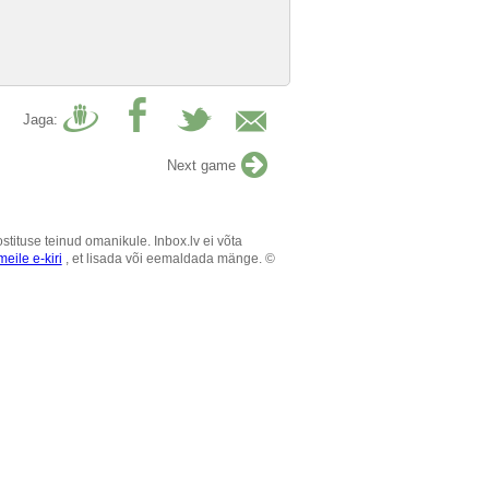
Jaga:
Next game
tituse teinud omanikule. Inbox.lv ei võta
eile e-kiri
, et lisada või eemaldada mänge. ©