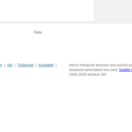
Rate:
m
Abi
Töökohad
Kontaktid
Inboxi mängude teenuse sisu kuulub pos
vastutust salvestatud sisu eest.
Saatke m
2000-2026 Inbokss SIA