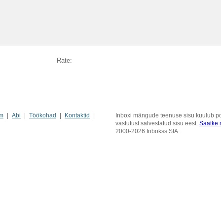
Rate:
m
Abi
Töökohad
Kontaktid
Inboxi mängude teenuse sisu kuulub pos
vastutust salvestatud sisu eest.
Saatke m
2000-2026 Inbokss SIA