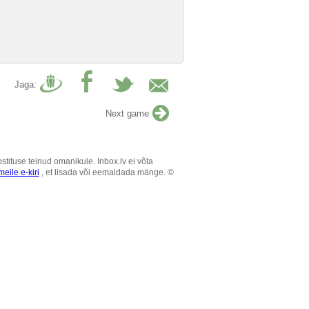
Jaga:
Next game
tituse teinud omanikule. Inbox.lv ei võta
eile e-kiri
, et lisada või eemaldada mänge. ©