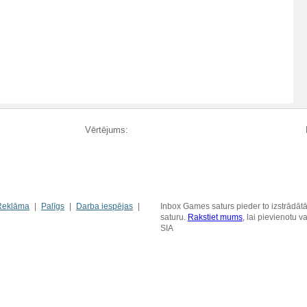
Vērtējums:
Reklāma
Palīgs
Darba iespējas
Inbox Games saturs pieder to izstrādātā
saturu.
Rakstiet mums
, lai pievienotu 
SIA