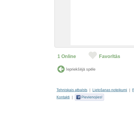
1
Online
Favorītās
Iepriekšējā spēle
Tehniskais atbalsts
Lietošanas noteikumi
Kontakti
Pievienojies!