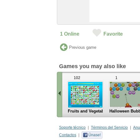
1
Online
Favorite
Previous game
Games you may also like
102
1
Fruits and Vegetables
Halloween Bubb
«
Scroll
Soporte técnico
Términos del Servicio
Anu
left
Contactos
Únase!