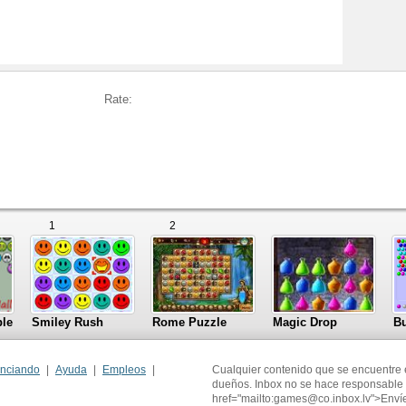
Rate:
1
2
le
Smiley Rush
Rome Puzzle
Magic Drop
Bu
nciando
Ayuda
Empleos
Cualquier contenido que se encuentre 
dueños. Inbox no se hace responsable 
href="mailto:games@co.inbox.lv">Enví