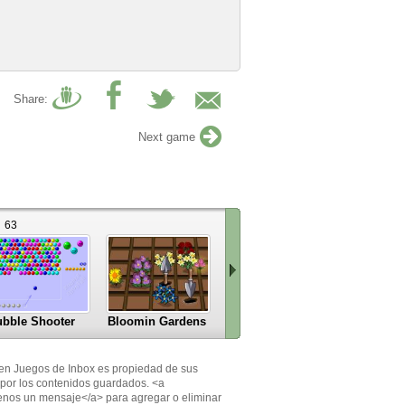
Share:
Next game
63
8
bble Shooter
Bloomin Gardens
Mah Jongg
Five in a 
Scroll
right
en Juegos de Inbox es propiedad de sus
»
por los contenidos guardados. <a
enos un mensaje</a> para agregar o eliminar