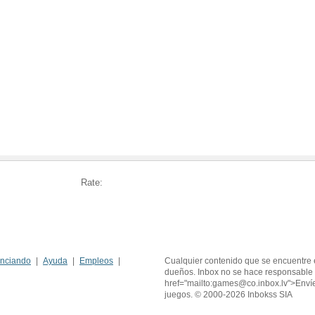
Rate:
nciando
Ayuda
Empleos
Cualquier contenido que se encuentre 
dueños. Inbox no se hace responsable 
href="mailto:games@co.inbox.lv">Enví
juegos. © 2000-2026 Inbokss SIA