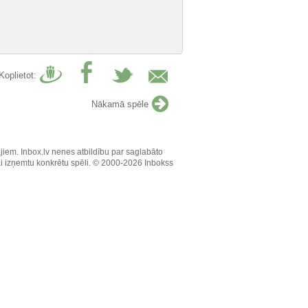
Koplietot:
Nākamā spēle
jiem. Inbox.lv nenes atbildību par saglabāto
vai izņemtu konkrētu spēli. © 2000-2026 Inbokss