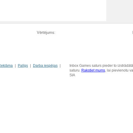
Vērtējums:
Reklāma
Palīgs
Darba iespējas
Inbox Games saturs pieder to izstrādātā
saturu.
Rakstiet mums
, lai pievienotu 
SIA