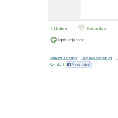
1
Online
Favorītās
Iepriekšējā spēle
Tehniskais atbalsts
Lietošanas noteikumi
Kontakti
Pievienojies!