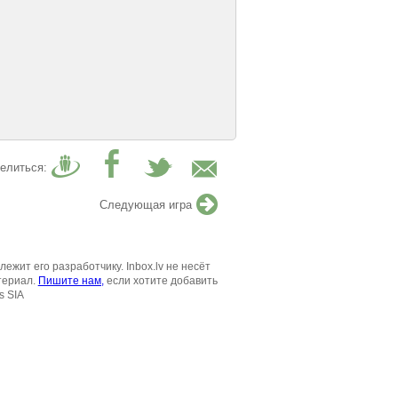
елиться:
Следующая игра
жит его разработчику. Inbox.lv не несёт
териал.
Пишите нам,
если хотите добавить
s SIA