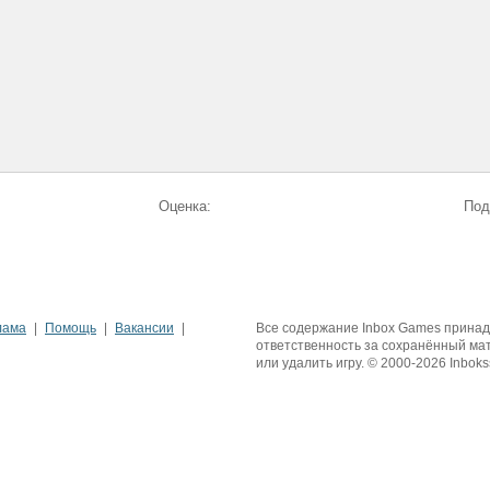
Оценка:
Под
лама
Помощь
Вакансии
Все содержание Inbox Games принадле
ответственность за сохранённый ма
или удалить игру. © 2000-2026 Inboks