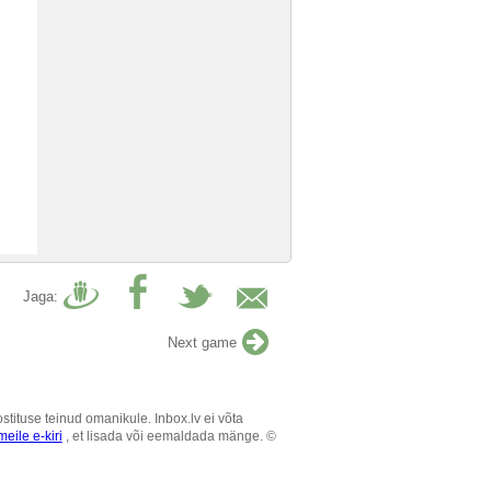
Jaga:
Next game
tituse teinud omanikule. Inbox.lv ei võta
eile e-kiri
, et lisada või eemaldada mänge. ©