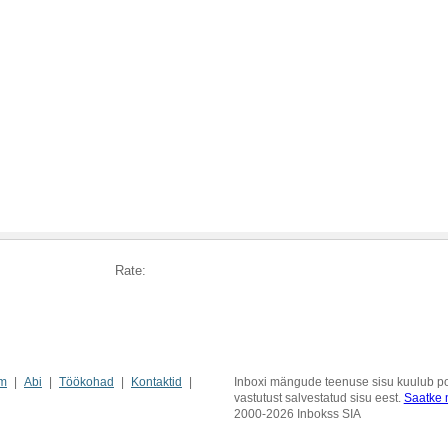
Rate:
m
Abi
Töökohad
Kontaktid
Inboxi mängude teenuse sisu kuulub pos
vastutust salvestatud sisu eest.
Saatke m
2000-2026 Inbokss SIA