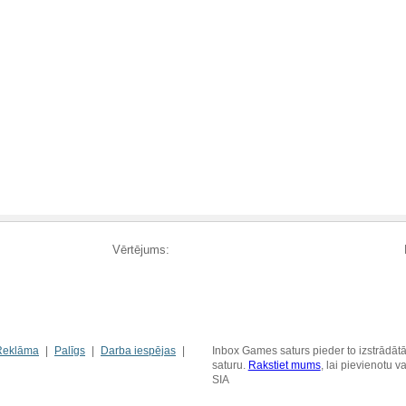
Vērtējums:
Reklāma
Palīgs
Darba iespējas
Inbox Games saturs pieder to izstrādātā
saturu.
Rakstiet mums
, lai pievienotu 
SIA