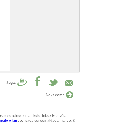
Jaga:
Next game
tituse teinud omanikule. Inbox.lv ei võta
eile e-kiri
, et lisada või eemaldada mänge. ©