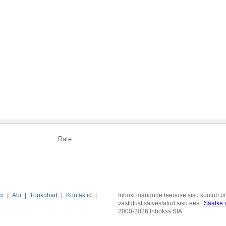
Rate:
m
Abi
Töökohad
Kontaktid
Inboxi mängude teenuse sisu kuulub pos
vastutust salvestatud sisu eest.
Saatke m
2000-2026 Inbokss SIA