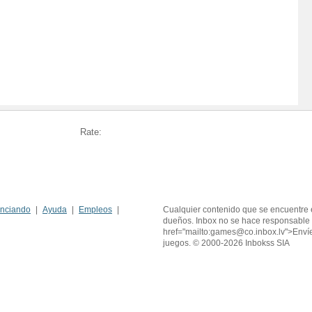
Rate:
nciando
Ayuda
Empleos
Cualquier contenido que se encuentre 
dueños. Inbox no se hace responsable 
href="mailto:games@co.inbox.lv">Enví
juegos. © 2000-2026 Inbokss SIA