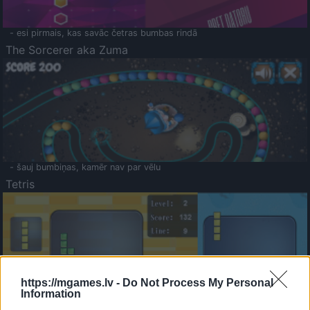
- esi pirmais, kas savāc četras bumbas rindā
The Sorcerer aka Zuma
- šauj bumbiņas, kamēr nav par vēlu
Tetris
https://mgames.lv -
Do Not Process My Personal
Information
Saldā Atmiņa