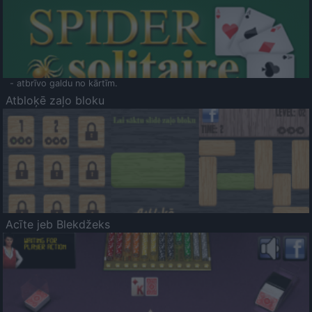
- atbrīvo galdu no kārtīm.
Atbloķē zaļo bloku
Acīte jeb Blekdžeks