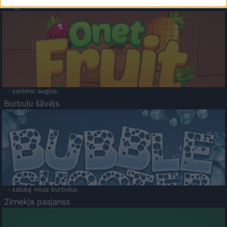
Augļu klasika
- savieno augļus.
Burbuļu šāvējs
- sašauj visus burbuļus.
Zirnekļa pasjanss