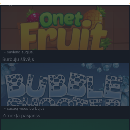
Augļu klasika
- savieno augļus.
Burbuļu šāvējs
- sašauj visus burbuļus.
Zirnekļa pasjanss