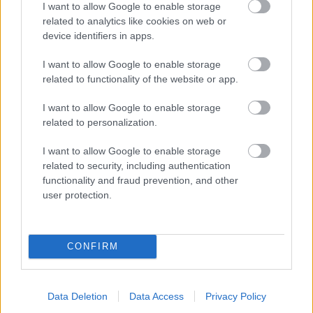
I want to allow Google to enable storage
related to analytics like cookies on web or
- palīdzi Indianam izkļūt no briesmu pilnām klints alām.
device identifiers in apps.
Lēveris Kaķis
I want to allow Google to enable storage
related to functionality of the website or app.
I want to allow Google to enable storage
related to personalization.
I want to allow Google to enable storage
related to security, including authentication
- lido un mēģini netrāpīt sienās
functionality and fraud prevention, and other
Krāsu Atmiņa
user protection.
CONFIRM
Data Deletion
Data Access
Privacy Policy
- atceries krāsu secību un mēģini atkārtot.