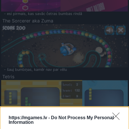
- esi pirmais, kas savāc četras bumbas rindā
The Sorcerer aka Zuma
- šauj bumbiņas, kamēr nav par vēlu
Tetris
https://mgames.lv -
Do Not Process My Personal
Information
Saldā Atmiņa