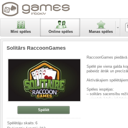
Mini spēles
Online spēles
Manas spēles
Solitārs RaccoonGames
RaccoonGames piedāvā kl
Spēlē pie viena galda kop
pabeidz ātrāk un precīzā
Aktīvākajiem spēlētājiem 
Spēles iespējas:
– solitārs sacensību rež
– vienāds kāršu izkārtoj
– ātras partijas gan īsā
– iknedēļas turnīri aktīv
Spēlēt
– tikai reāli spēlētāji
– vienkārša un plūstoša 
Spēlētāju skaits:
6
Šī solitāra versija ir pi