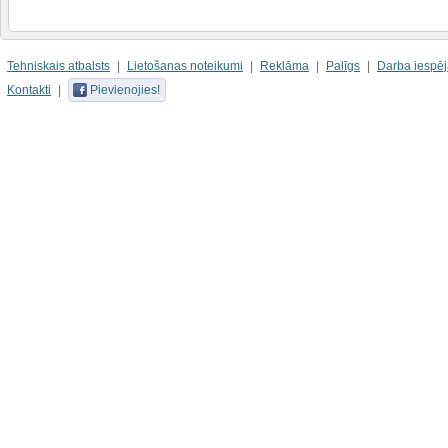
Tehniskais atbalsts
Lietošanas noteikumi
Reklāma
Palīgs
Darba iespē
Kontakti
Pievienojies!