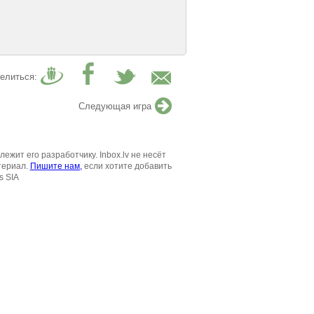
елиться:
Следующая игра
жит его разработчику. Inbox.lv не несёт
териал.
Пишите нам,
если хотите добавить
s SIA