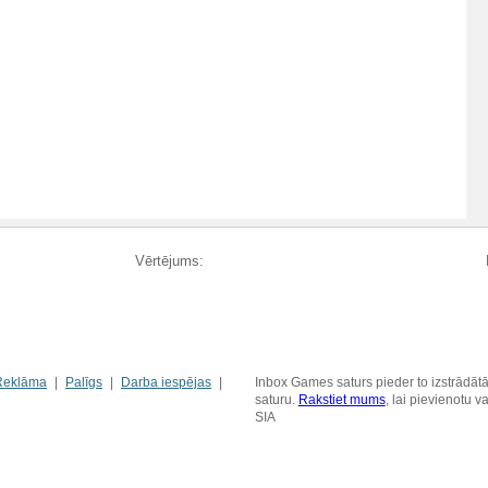
Vērtējums:
Reklāma
Palīgs
Darba iespējas
Inbox Games saturs pieder to izstrādātā
saturu.
Rakstiet mums
, lai pievienotu 
SIA