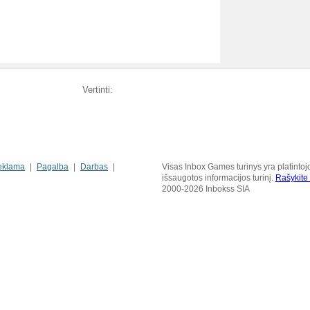
Vertinti:
eklama
Pagalba
Darbas
Visas Inbox Games turinys yra platintoj
išsaugotos informacijos turinį.
Rašykit
2000-2026 Inbokss SIA