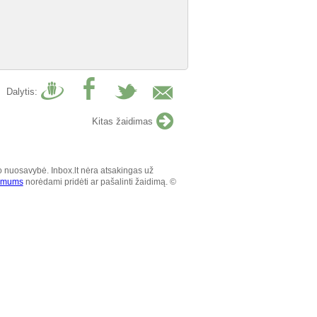
Dalytis:
Kitas žaidimas
o nuosavybė. Inbox.lt nėra atsakingas už
e mums
norėdami pridėti ar pašalinti žaidimą. ©