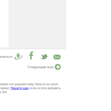
елиться:
Следующая игра
жит его разработчику. Inbox.lv не несёт
териал.
Пишите нам,
если хотите добавить
s SIA