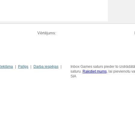
Vērtējums:
Reklāma
Palīgs
Darba iespējas
Inbox Games saturs pieder to izstrādātā
saturu.
Rakstiet mums
, lai pievienotu 
SIA