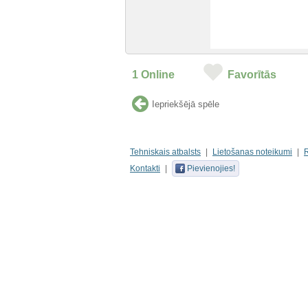
1
Online
Favorītās
Iepriekšējā spēle
Tehniskais atbalsts
Lietošanas noteikumi
Kontakti
Pievienojies!