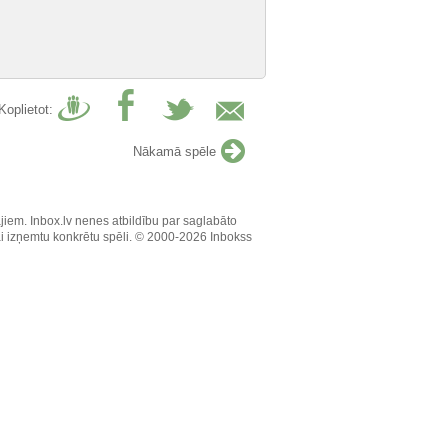
Koplietot:
Nākamā spēle
jiem. Inbox.lv nenes atbildību par saglabāto
vai izņemtu konkrētu spēli. © 2000-2026 Inbokss