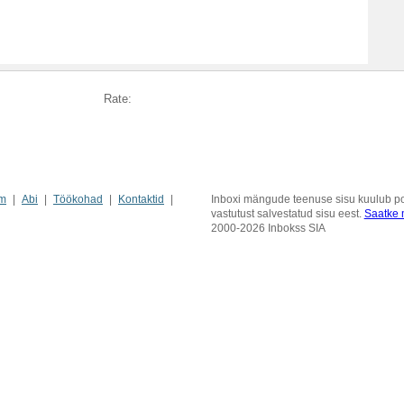
Rate:
m
Abi
Töökohad
Kontaktid
Inboxi mängude teenuse sisu kuulub pos
vastutust salvestatud sisu eest.
Saatke m
2000-2026 Inbokss SIA