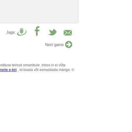
Jaga:
Next game
tituse teinud omanikule. Inbox.lv ei võta
eile e-kiri
, et lisada või eemaldada mänge. ©