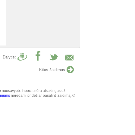
Dalytis:
Kitas žaidimas
o nuosavybė. Inbox.lt nėra atsakingas už
e mums
norėdami pridėti ar pašalinti žaidimą. ©