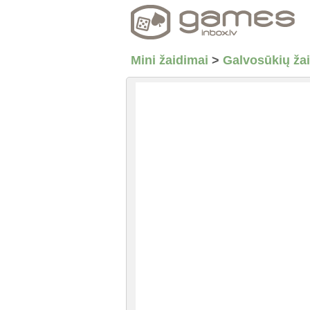
Mini žaidimai
>
Galvosūkių ža