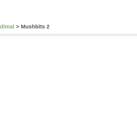
idimai
>
Mushbits 2