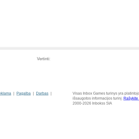
Vertinti:
eklama
Pagalba
Darbas
Visas Inbox Games turinys yra platintoj
išsaugotos informacijos turinį.
Rašykit
2000-2026 Inbokss SIA