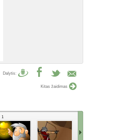
Dalytis:
Kitas žaidimas
1