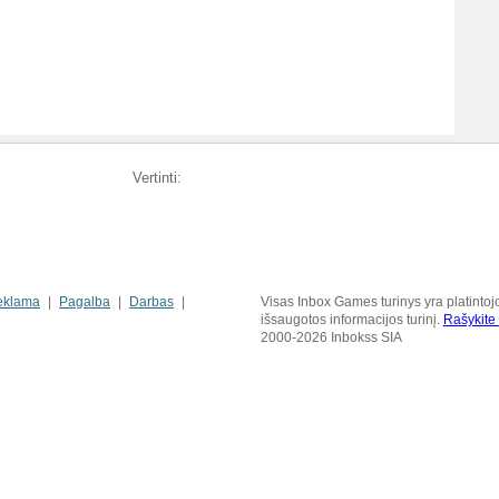
Vertinti:
eklama
Pagalba
Darbas
Visas Inbox Games turinys yra platintoj
išsaugotos informacijos turinį.
Rašykit
2000-2026 Inbokss SIA