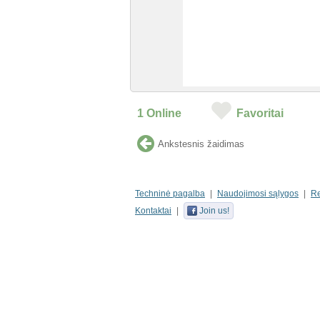
1
Online
Favoritai
Ankstesnis žaidimas
Techninė pagalba
Naudojimosi sąlygos
R
Kontaktai
Join us!