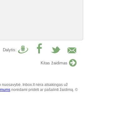
Dalytis:
Kitas žaidimas
o nuosavybė. Inbox.lt nėra atsakingas už
e mums
norėdami pridėti ar pašalinti žaidimą. ©