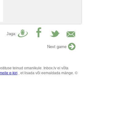
Jaga:
Next game
tituse teinud omanikule. Inbox.lv ei võta
eile e-kiri
, et lisada või eemaldada mänge. ©