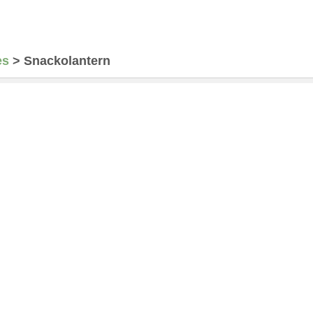
es
>
Snackolantern