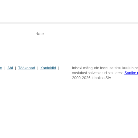
Rate:
m
Abi
Töökohad
Kontaktid
Inboxi mängude teenuse sisu kuulub pos
vastutust salvestatud sisu eest.
Saatke m
2000-2026 Inbokss SIA