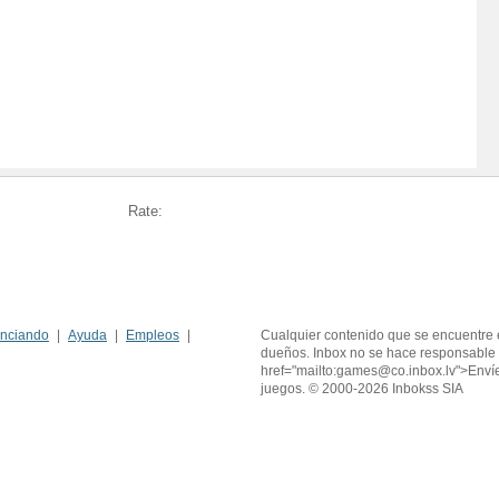
Rate:
nciando
Ayuda
Empleos
Cualquier contenido que se encuentre 
dueños. Inbox no se hace responsable 
href="mailto:games@co.inbox.lv">Enví
juegos. © 2000-2026 Inbokss SIA