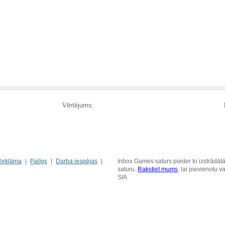
Vērtējums:
Reklāma
Palīgs
Darba iespējas
Inbox Games saturs pieder to izstrādātā
saturu.
Rakstiet mums
, lai pievienotu 
SIA