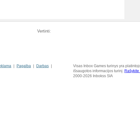
Vertinti:
eklama
Pagalba
Darbas
Visas Inbox Games turinys yra platintoj
išsaugotos informacijos turinį.
Rašykit
2000-2026 Inbokss SIA