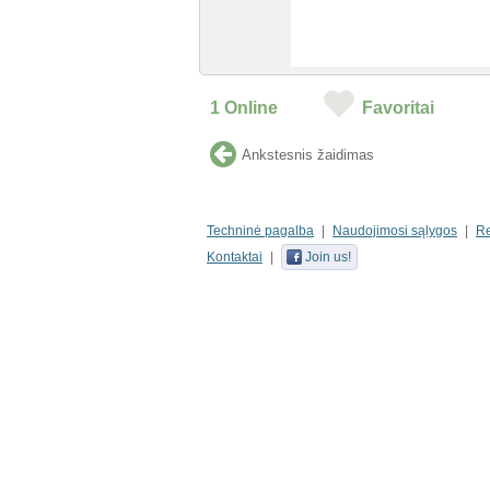
1
Online
Favoritai
Ankstesnis žaidimas
Techninė pagalba
Naudojimosi sąlygos
R
Kontaktai
Join us!