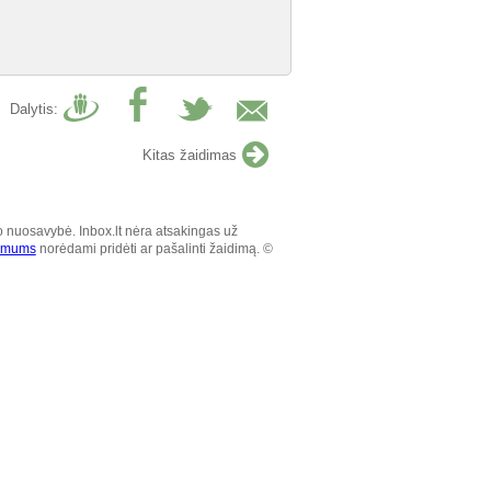
Dalytis:
Kitas žaidimas
o nuosavybė. Inbox.lt nėra atsakingas už
e mums
norėdami pridėti ar pašalinti žaidimą. ©