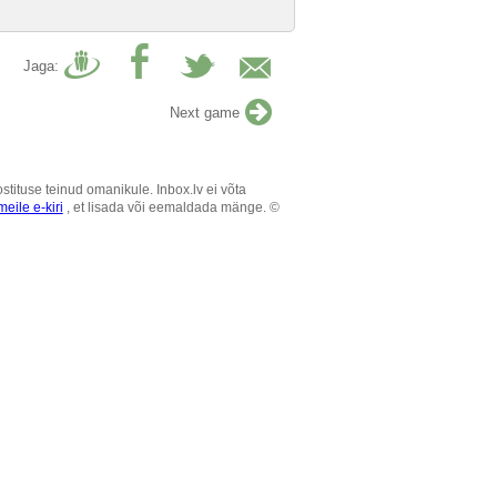
Jaga:
Next game
tituse teinud omanikule. Inbox.lv ei võta
eile e-kiri
, et lisada või eemaldada mänge. ©