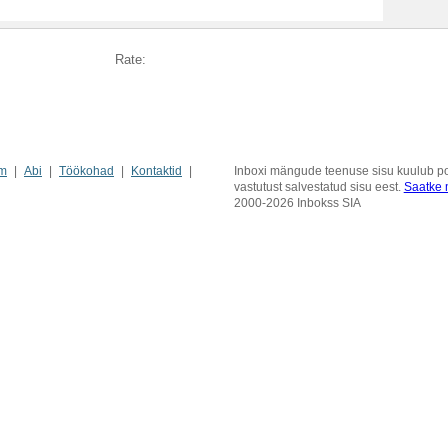
Rate:
m
Abi
Töökohad
Kontaktid
Inboxi mängude teenuse sisu kuulub pos
vastutust salvestatud sisu eest.
Saatke m
2000-2026 Inbokss SIA