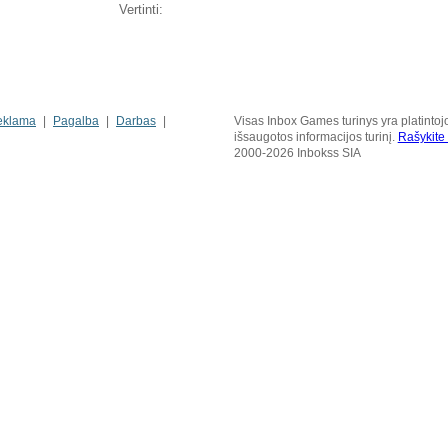
Vertinti:
eklama
Pagalba
Darbas
Visas Inbox Games turinys yra platintoj
išsaugotos informacijos turinį.
Rašykit
2000-2026 Inbokss SIA