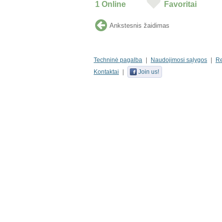
1
Online
Favoritai
Ankstesnis žaidimas
Techninė pagalba
Naudojimosi sąlygos
R
Kontaktai
Join us!