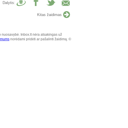
Dalytis:
Kitas žaidimas
o nuosavybė. Inbox.lt nėra atsakingas už
e mums
norėdami pridėti ar pašalinti žaidimą. ©