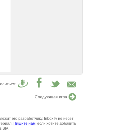
елиться:
Следующая игра
жит его разработчику. Inbox.lv не несёт
териал.
Пишите нам,
если хотите добавить
s SIA