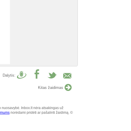
Dalytis:
Kitas žaidimas
o nuosavybė. Inbox.lt nėra atsakingas už
e mums
norėdami pridėti ar pašalinti žaidimą. ©