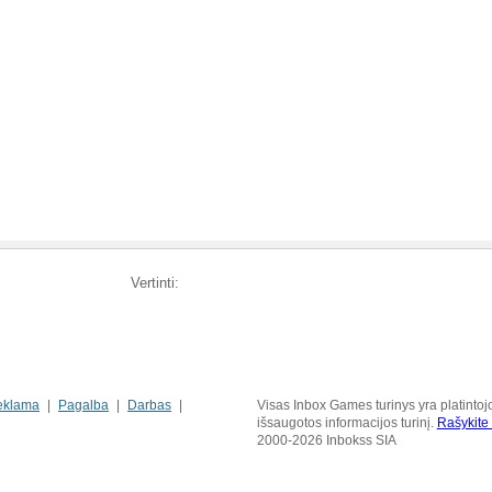
Vertinti:
eklama
Pagalba
Darbas
Visas Inbox Games turinys yra platintoj
išsaugotos informacijos turinį.
Rašykit
2000-2026 Inbokss SIA