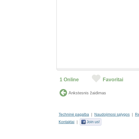
1
Online
Favoritai
Ankstesnis žaidimas
Techninė pagalba
Naudojimosi sąlygos
R
Kontaktai
Join us!